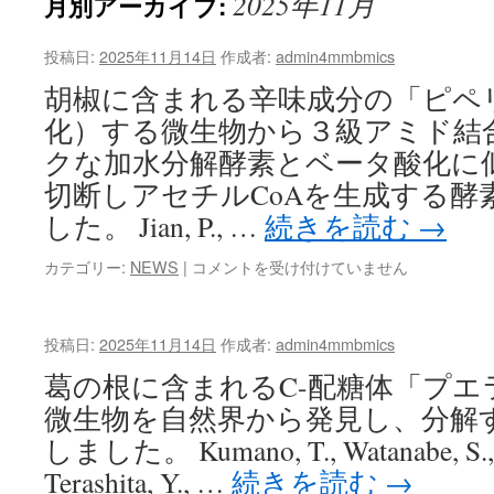
2025年11月
月別アーカイブ:
投稿日:
2025年11月14日
作成者:
admin4mmbmics
胡椒に含まれる辛味成分の「ピペ
化）する微生物から３級アミド結
クな加水分解酵素とベータ酸化に
切断しアセチルCoAを生成する酵
した。 Jian, P., …
続きを読む
→
は
カテゴリー:
NEWS
|
コメントを受け付けていません
投稿日:
2025年11月14日
作成者:
admin4mmbmics
葛の根に含まれるC-配糖体「プエ
微生物を自然界から発見し、分解
しました。 Kumano, T., Watanabe, S., K
Terashita, Y., …
続きを読む
→