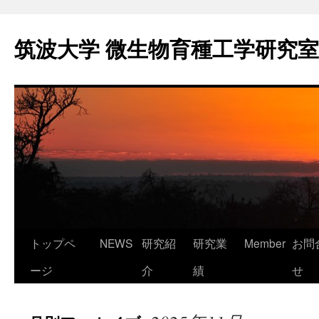
コ
ン
筑波大学 微生物育種工学研究室
テ
ン
ツ
へ
ス
キ
ッ
プ
トップペ
NEWS
研究紹
研究業
Member
お問
ージ
介
績
せ